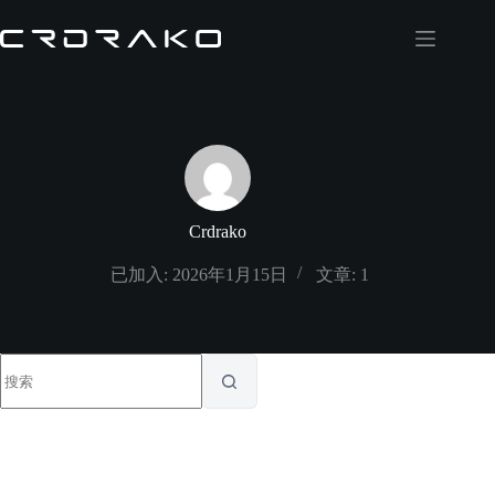
跳
过
内
容
Crdrako
已加入: 2026年1月15日
文章: 1
无
结
果